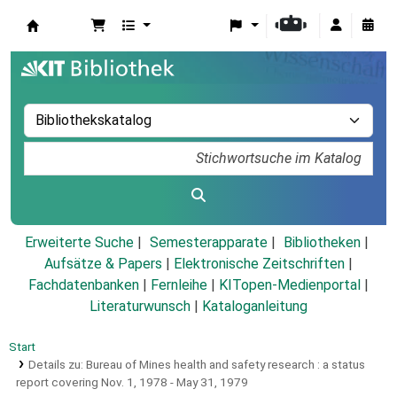
Koha
Erweiterte Suche
Semesterapparate
Bibliotheken
Aufsätze & Papers
|
Elektronische Zeitschriften
|
Fachdatenbanken
|
Fernleihe
|
KITopen-Medienportal
|
Literaturwunsch
|
Kataloganleitung
Start
Details zu:
Bureau of Mines health and safety research :
a status
report covering Nov. 1, 1978 - May 31, 1979