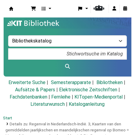
Koha
Erweiterte Suche
Semesterapparate
Bibliotheken
Aufsätze & Papers
|
Elektronische Zeitschriften
|
Fachdatenbanken
|
Fernleihe
|
KITopen-Medienportal
|
Literaturwunsch
|
Kataloganleitung
Start
Details zu:
Regenval in Nederlandsch-Indie͏̈.
3,
Kaarten van den
gemiddelden jaarlijkschen en maandelijkschen regenval op Borneo =