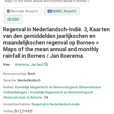
Maps of the mean annual and monthly rainfall in Borneo /
Normale Ansicht
MARC-Ansicht
ISBD
Regenval in Nederlandsch-Indie͏̈. 3, Kaarten
van den gemiddelden jaarlijkschen en
maandelijkschen regenval op Borneo =
Maps of the mean annual and monthly
rainfall in Borneo /
Jan Boerema
Von:
Boerema, Jan
[aut]
Ressourcentyp:
Buch
Sprache:
Niederländisch
Reihen:
Koninklijk Magnetisch en Meteorologisch Observatorium
Verhandelingen / Koninklijk Magnetisch en Meteorologisch
Observatorium te Batavia
; 24
Gesamtaufnahme:
Regenval in Nederlandsch-Indie͏̈.
Verlag:
[S.l.],
[1932]