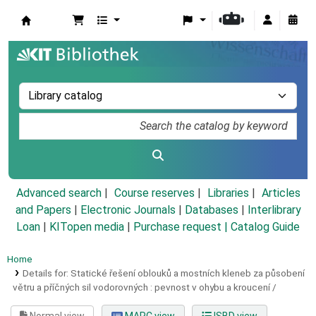
Koha online
Advanced search
Course reserves
Libraries
Articles
and Papers
|
Electronic Journals
|
Databases
|
Interlibrary
Loan
|
KITopen media
|
Purchase request |
Catalog Guide
Home
Details for:
Statické řešení oblouků a mostních kleneb za působení
větru a příčných sil vodorovných :
pevnost v ohybu a kroucení /