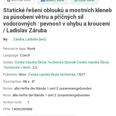
Normal view
MARC view
ISBD view
Statické řešení oblouků a mostních kleneb
za působení větru a příčných sil
vodorovných : pevnost v ohybu a kroucení
/
Ladislav Záruba
By:
Záruba, Ladislav
[aut]
Resource type:
Book
Language:
Czech
Series:
Česká Vysoká Škola Technická Sborník České Vysoké Školy
Technické v Brně
; 2,5
Publisher:
Brno :
Česká vysoká škola technická,
1927
Description:
48 s ; 8°
Notes:
alle Hefte der Bände 1 und 2 zusammengebunden
Note:
alle Hefte der Bände 1 und 2 zusammengebunden
Action note:
1
PPN:
1409230988