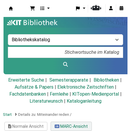
Koha
Erweiterte Suche
Semesterapparate
Bibliotheken
Aufsätze & Papers
|
Elektronische Zeitschriften
|
Fachdatenbanken
|
Fernleihe
|
KITopen-Medienportal
|
Literaturwunsch
|
Kataloganleitung
Start
Details zu:
Miteinander reden /
Normale Ansicht
MARC-Ansicht