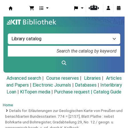
Koha online
Advanced search
Course reserves
Libraries
Articles
and Papers
|
Electronic Journals
|
Databases
|
Interlibrary
Loan
|
KITopen media
|
Purchase request |
Catalog Guide
Home
Details for:
Erläuterungen zur Geologischen Karte von Preußen und
benachbarten Bundesstaaten.
774 = [2157],
Blatt Plathe : nebst
Bohrkarte und Bohrregister; Gradabteilung 29, No. 12 / geogn. u.
agronomisch bearb. u. erl. durch K. Keilhack ...