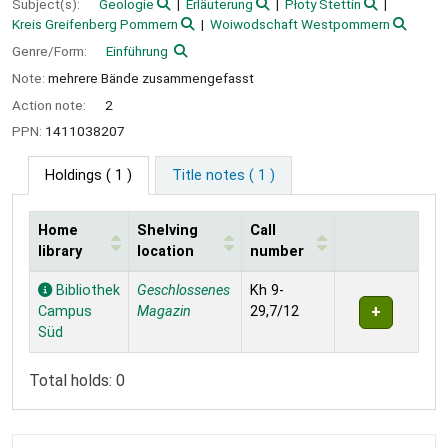
Subject(s):
Geologie
Erläuterung
Płoty Stettin
Kreis Greifenberg Pommern
Woiwodschaft Westpommern
Genre/Form:
Einführung
Note:
mehrere Bände zusammengefasst
Action note:
2
PPN:
1411038207
Holdings
( 1 )
Title notes ( 1 )
Home
Shelving
Call
library
location
number
Holdings
Bibliothek
Geschlossenes
Kh 9-
Campus
Magazin
29,7/12
Süd
Total holds: 0