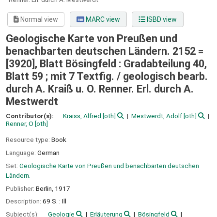
Normal view
MARC view
ISBD view
Geologische Karte von Preußen und
benachbarten deutschen Ländern. 2152 =
[3920], Blatt Bösingfeld : Gradabteilung 40,
Blatt 59 ; mit 7 Textfig. / geologisch bearb.
durch A. Kraiß u. O. Renner. Erl. durch A.
Mestwerdt
Contributor(s):
Kraiss, Alfred
[oth]
Mestwerdt, Adolf
[oth]
Renner, O
[oth]
Resource type:
Book
Language:
German
Set:
Geologische Karte von Preußen und benachbarten deutschen
Ländern.
Publisher:
Berlin,
1917
Description:
69 S. : Ill
Subject(s):
Geologie
Erläuterung
Bösingfeld