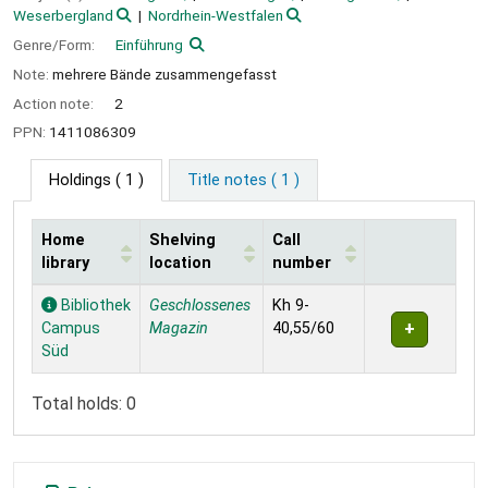
Weserbergland
Nordrhein-Westfalen
Genre/Form:
Einführung
Note:
mehrere Bände zusammengefasst
Action note:
2
PPN:
1411086309
Holdings
( 1 )
Title notes ( 1 )
Home
Shelving
Call
library
location
number
Holdings
Bibliothek
Geschlossenes
Kh 9-
Campus
Magazin
40,55/60
Süd
Total holds: 0