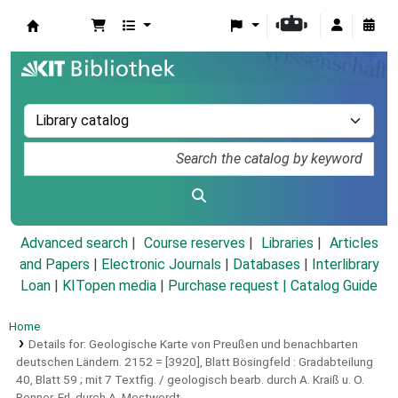
Koha online
Advanced search
Course reserves
Libraries
Articles
and Papers
|
Electronic Journals
|
Databases
|
Interlibrary
Loan
|
KITopen media
|
Purchase request |
Catalog Guide
Home
Details for:
Geologische Karte von Preußen und benachbarten
deutschen Ländern.
2152 = [3920],
Blatt Bösingfeld : Gradabteilung
40, Blatt 59 ; mit 7 Textfig. / geologisch bearb. durch A. Kraiß u. O.
Renner. Erl. durch A. Mestwerdt