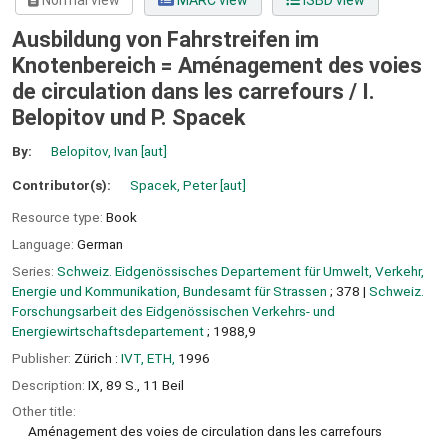
Normal view
MARC view
ISBD view
Ausbildung von Fahrstreifen im
Knotenbereich = Aménagement des voies
de circulation dans les carrefours /
I.
Belopitov und P. Spacek
By:
Belopitov, Ivan
[aut]
Contributor(s):
Spacek, Peter
[aut]
Resource type:
Book
Language:
German
Series:
Schweiz. Eidgenössisches Departement für Umwelt, Verkehr,
Energie und Kommunikation, Bundesamt für Strassen
; 378
|
Schweiz.
Forschungsarbeit des Eidgenössischen Verkehrs- und
Energiewirtschaftsdepartement
; 1988,9
Publisher:
Zürich :
IVT, ETH,
1996
Description:
IX, 89 S., 11 Beil
Other title:
Aménagement des voies de circulation dans les carrefours