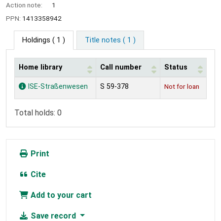
Action note:
1
PPN:
1413358942
Holdings
( 1 )
Title notes ( 1 )
Home library
Call number
Status
Holdings
ISE-Straßenwesen
S 59-378
Not for loan
Total holds: 0
Print
Cite
Add to your cart
Save record