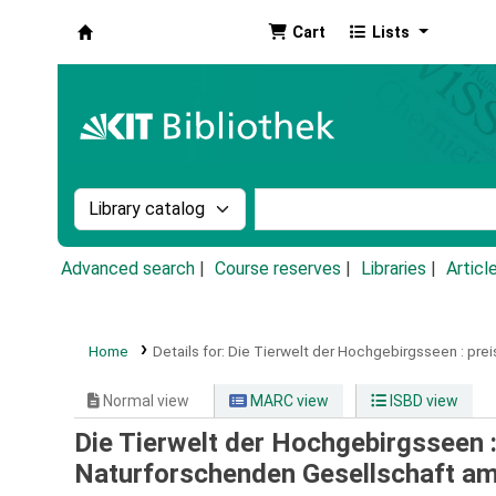
Cart
Lists
Koha online
Search the catalog by:
Search the catalog by k
Advanced search
Course reserves
Libraries
Articl
Home
Details for:
Die Tierwelt der Hochgebirgsseen :
prei
Normal view
MARC view
ISBD view
Die Tierwelt der Hochgebirgsseen 
Naturforschenden Gesellschaft am 