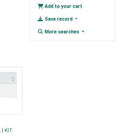
Add to your cart
Save record
More searches
t
|
KIT