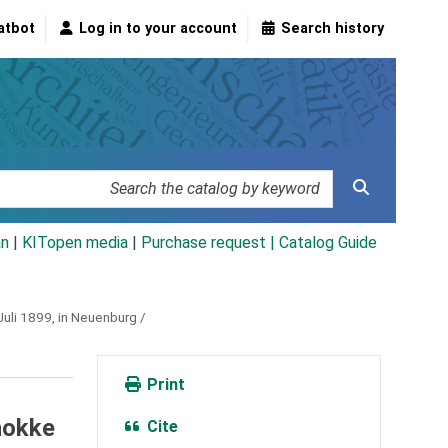
atbot
Log in to your account
Search history
an
|
KITopen media
|
Purchase request |
Catalog Guide
uli 1899, in Neuenburg /
Print
hokke
Cite