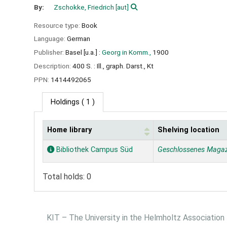
By:
Zschokke, Friedrich
[aut]
Resource type:
Book
Language:
German
Publisher:
Basel [u.a.] :
Georg in Komm.,
1900
Description:
400 S. : Ill., graph. Darst., Kt
PPN:
1414492065
Holdings
( 1 )
Home library
Shelving location
Holdings
Bibliothek Campus Süd
Geschlossenes Magaz
Total holds: 0
KIT – The University in the Helmholtz Association