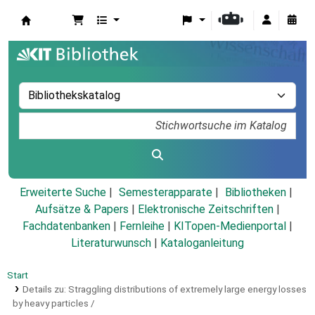
Koha
Erweiterte Suche
Semesterapparate
Bibliotheken
Aufsätze & Papers
|
Elektronische Zeitschriften
|
Fachdatenbanken
|
Fernleihe
|
KITopen-Medienportal
|
Literaturwunsch
|
Kataloganleitung
Start
Details zu:
Straggling distributions of extremely large energy losses
by heavy particles /