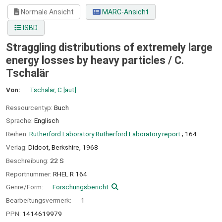
Normale Ansicht
MARC-Ansicht
ISBD
Straggling distributions of extremely large
energy losses by heavy particles /
C.
Tschalär
Von:
Tschalär, C
[aut]
Ressourcentyp:
Buch
Sprache:
Englisch
Reihen:
Rutherford Laboratory Rutherford Laboratory report
; 164
Verlag:
Didcot, Berkshire,
1968
Beschreibung:
22 S
Reportnummer:
RHEL R 164
Genre/Form:
Forschungsbericht
Bearbeitungsvermerk:
1
PPN:
1414619979