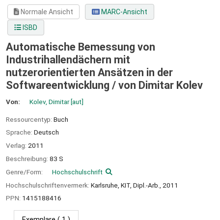
Normale Ansicht
MARC-Ansicht
ISBD
Automatische Bemessung von
Industrihallendächern mit
nutzerorientierten Ansätzen in der
Softwareentwicklung /
von Dimitar Kolev
Von:
Kolev, Dimitar
[aut]
Ressourcentyp:
Buch
Sprache:
Deutsch
Verlag:
2011
Beschreibung:
83 S
Genre/Form:
Hochschulschrift
Hochschulschriftenvermerk:
Karlsruhe, KIT, Dipl.-Arb., 2011
PPN:
1415188416
Exemplare
( 1 )