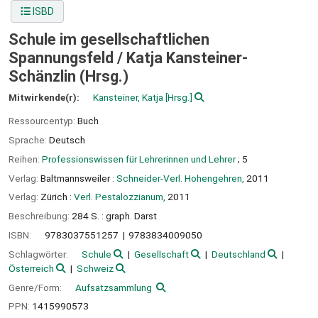
ISBD
Schule im gesellschaftlichen
Spannungsfeld /
Katja Kansteiner-
Schänzlin (Hrsg.)
Mitwirkende(r):
Kansteiner, Katja
[Hrsg.]
Ressourcentyp:
Buch
Sprache:
Deutsch
Reihen:
Professionswissen für Lehrerinnen und Lehrer
; 5
Verlag:
Baltmannsweiler :
Schneider-Verl. Hohengehren,
2011
Verlag:
Zürich :
Verl. Pestalozzianum,
2011
Beschreibung:
284 S. : graph. Darst
ISBN:
9783037551257
9783834009050
Schlagwörter:
Schule
Gesellschaft
Deutschland
Österreich
Schweiz
Genre/Form:
Aufsatzsammlung
PPN:
1415990573