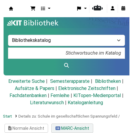
Koha
Erweiterte Suche
Semesterapparate
Bibliotheken
Aufsätze & Papers
|
Elektronische Zeitschriften
|
Fachdatenbanken
|
Fernleihe
|
KITopen-Medienportal
|
Literaturwunsch
|
Kataloganleitung
Start
Details zu:
Schule im gesellschaftlichen Spannungsfeld /
Normale Ansicht
MARC-Ansicht