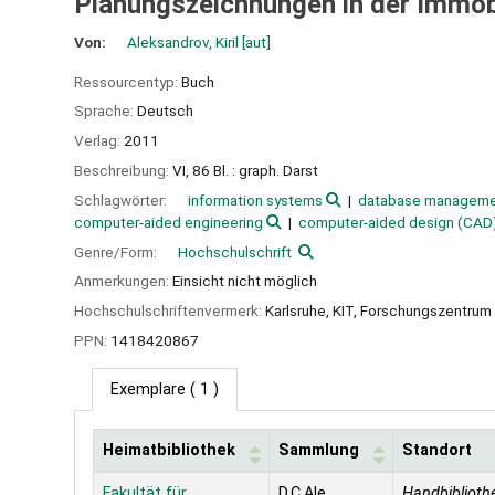
Planungszeichnungen in der Immob
Von:
Aleksandrov, Kiril
[aut]
Ressourcentyp:
Buch
Sprache:
Deutsch
Verlag:
2011
Beschreibung:
VI, 86 Bl. : graph. Darst
Schlagwörter:
information systems
database managem
computer-aided engineering
computer-aided design (CAD
Genre/Form:
Hochschulschrift
Anmerkungen:
Einsicht nicht möglich
Hochschulschriftenvermerk:
Karlsruhe, KIT, Forschungszentrum I
PPN:
1418420867
Exemplare
( 1 )
Heimatbibliothek
Sammlung
Standort
Exemplare
Fakultät für
D.C.Ale
Handbiblioth