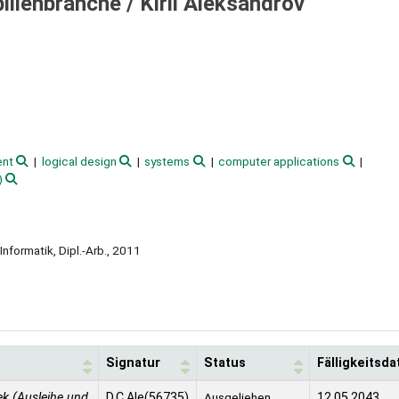
ilienbranche /
Kiril Aleksandrov
ent
logical design
systems
computer applications
)
nformatik, Dipl.-Arb., 2011
Signatur
Status
Fälligkeitsd
ek (Ausleihe und
D.C.Ale(56735)
Ausgeliehen
12.05.2043