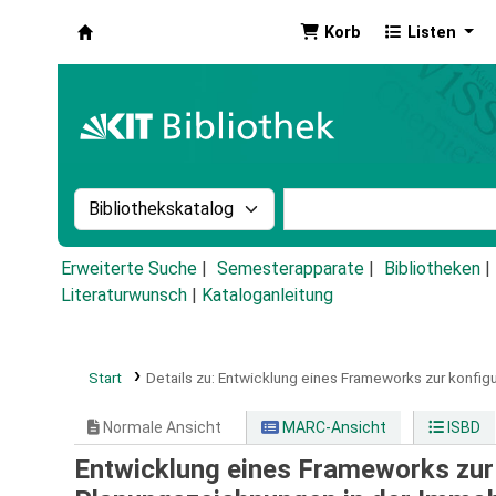
Korb
Listen
Koha
Suche im Katalog nach:
Stichwortsuche im Ka
Erweiterte Suche
Semesterapparate
Bibliotheken
Literaturwunsch
|
Kataloganleitung
Start
Details zu:
Entwicklung eines Frameworks zur konfigu
Normale Ansicht
MARC-Ansicht
ISBD
Entwicklung eines Frameworks zur 