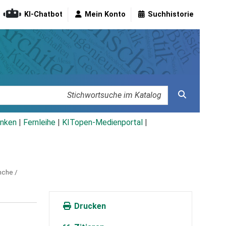
KI-Chatbot
Mein Konto
Suchhistorie
nken
|
Fernleihe
|
KITopen-Medienportal
|
nche /
Drucken