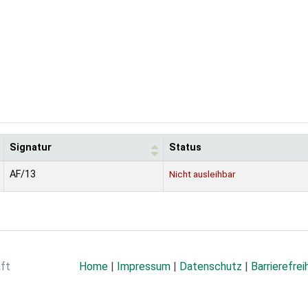
Signatur
Status
AF/13
Nicht ausleihbar
aft
Home
|
Impressum
|
Datenschutz
|
Barrierefrei