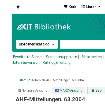
Korb
Listen
Koha
Suche im Katalog nach:
Stichwortsuche im Ka
Erweiterte Suche
Semesterapparate
Bibliotheken
Literaturwunsch
|
Kataloganleitung
Start
Details zu:
AHF-Mitteilungen.
63.2004
Normale Ansicht
MARC-Ansicht
ISBD
AHF-Mitteilungen. 63.2004