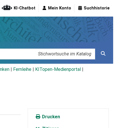
KI-Chatbot
Mein Konto
Suchhistorie
nken
|
Fernleihe
|
KITopen-Medienportal
|
Drucken