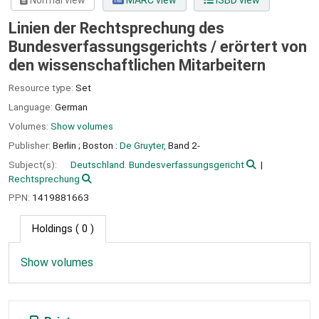
Normal view
MARC view
ISBD view
Linien der Rechtsprechung des
Bundesverfassungsgerichts /
erörtert von
den wissenschaftlichen Mitarbeitern
Resource type:
Set
Language:
German
Volumes:
Show volumes
Publisher:
Berlin ;
Boston :
De Gruyter,
Band 2-
Subject(s):
Deutschland. Bundesverfassungsgericht
Rechtsprechung
PPN:
1419881663
Holdings
( 0 )
Show volumes