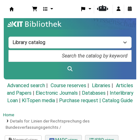
Koha online
Advanced search
Course reserves
Libraries
Articles
and Papers
|
Electronic Journals
|
Databases
|
Interlibrary
Loan
|
KITopen media
|
Purchase request |
Catalog Guide
Home
Details for:
Linien der Rechtsprechung des
Bundesverfassungsgerichts /