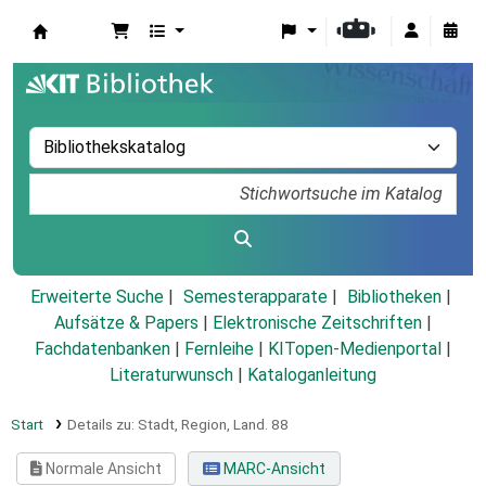
Koha
Erweiterte Suche
Semesterapparate
Bibliotheken
Aufsätze & Papers
|
Elektronische Zeitschriften
|
Fachdatenbanken
|
Fernleihe
|
KITopen-Medienportal
|
Literaturwunsch
|
Kataloganleitung
Start
Details zu:
Stadt, Region, Land.
88
Normale Ansicht
MARC-Ansicht