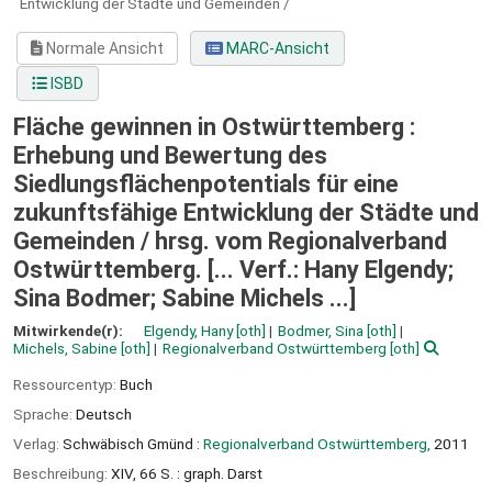
Entwicklung der Städte und Gemeinden /
Normale Ansicht
MARC-Ansicht
ISBD
Fläche gewinnen in Ostwürttemberg :
Erhebung und Bewertung des
Siedlungsflächenpotentials für eine
zukunftsfähige Entwicklung der Städte und
Gemeinden /
hrsg. vom Regionalverband
Ostwürttemberg. [... Verf.: Hany Elgendy;
Sina Bodmer; Sabine Michels ...]
Mitwirkende(r):
Elgendy, Hany
[oth]
Bodmer, Sina
[oth]
Michels, Sabine
[oth]
Regionalverband Ostwürttemberg
[oth]
Ressourcentyp:
Buch
Sprache:
Deutsch
Verlag:
Schwäbisch Gmünd :
Regionalverband Ostwürttemberg,
2011
Beschreibung:
XIV, 66 S. : graph. Darst