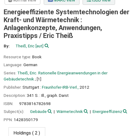
Normal view
MARC view
ISBD view
Energieeffiziente Systemtechnologien der
Kraft- und Wärmetechnik :
Anlagenkonzepte, Anwendungen,
Praxistipps /
Eric Theiß
By:
Theiß, Eric
[aut]
Resource type:
Book
Language:
German
Series:
Theiß, Eric. Rationelle Energieanwendungen in der
Gebäudetechnik
; [1]
Publisher:
Stuttgart :
Fraunhofer-IRB-Verl.,
2012
Description:
341 S. : Ill., graph. Darst
ISBN:
9783816782698
Subject(s):
Gebäude
Wärmetechnik
Energieeffizienz
PPN:
1428350179
Holdings
( 2 )