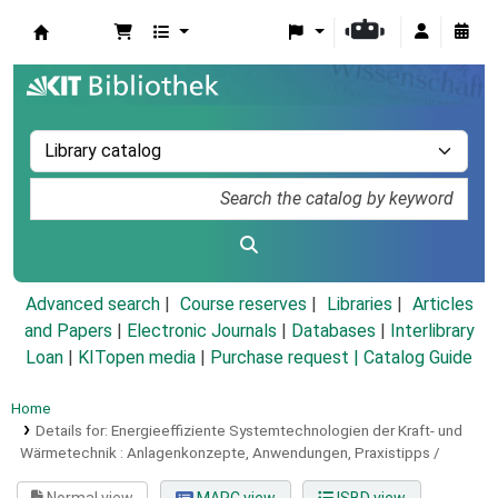
Koha online
Advanced search
Course reserves
Libraries
Articles
and Papers
|
Electronic Journals
|
Databases
|
Interlibrary
Loan
|
KITopen media
|
Purchase request |
Catalog Guide
Home
Details for:
Energieeffiziente Systemtechnologien der Kraft- und
Wärmetechnik :
Anlagenkonzepte, Anwendungen, Praxistipps /