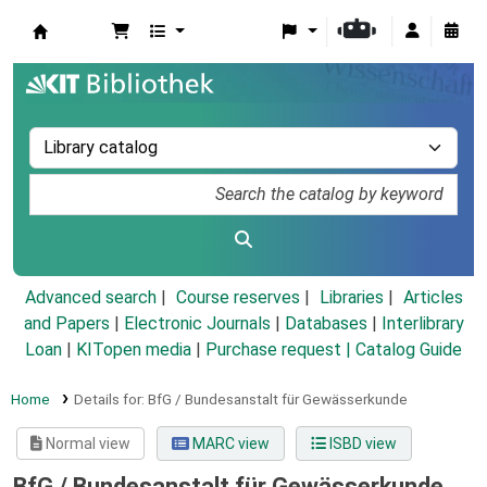
Koha online
Advanced search
Course reserves
Libraries
Articles
and Papers
|
Electronic Journals
|
Databases
|
Interlibrary
Loan
|
KITopen media
|
Purchase request |
Catalog Guide
Home
Details for:
BfG / Bundesanstalt für Gewässerkunde
Normal view
MARC view
ISBD view
BfG / Bundesanstalt für Gewässerkunde