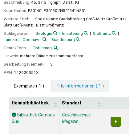
Beschreibung:
46, 37 S. : graph. Darst., Kt
Koordinaten:
E30°40'-E30°50'/N52°54'-N53°
Weitere Titel:
Spezialkarte Gradabteilung Groß-Mutz Großmutz
Blatt Groß-Mutz
Blatt Großmutz
Schlagwörter:
Geologie
Erläuterung
Großmutz
Landkreis Oberhavel
Brandenburg
Genre/Form:
Einführung
Hinweis:
mehrere Bände zusammengefasst
Bearbeitungsvermerk:
3
PPN:
142920351X
Exemplare
( 1 )
Titelinformationen ( 1 )
Heimatbibliothek
Standort
Exemplare
Bibliothek Campus
Geschlossenes
Süd
Magazin