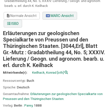
Gradabtheilung 44, No. 5; XXXIV. Lieferung / Geogn. und agronom.
bearb. u. erl. durch K. Keilhack
Normale Ansicht
MARC-Ansicht
ISBD
Erläuterungen zur geologischen
Specialkarte von Preussen und den
Thüringischen Staaten. [3044,Erl], Blatt
Gr.-Mutz : Gradabtheilung 44, No. 5; XXXIV.
Lieferung / Geogn. und agronom. bearb. u.
erl. durch K. Keilhack
Mitwirkende(r):
Keilhack, Konrad
[oth]
Ressourcentyp:
Buch
Sprache:
Deutsch
Gesamtaufnahme:
Erläuterungen zur geologischen Specialkarte von
Preussen und den Thüringischen Staaten.
Verlag:
Berlin :
Parey,
1888