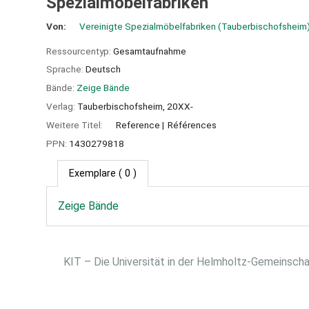
Spezialmöbelfabriken
Von:
Vereinigte Spezialmöbelfabriken (Tauberbischofsheim
Ressourcentyp:
Gesamtaufnahme
Sprache:
Deutsch
Bände:
Zeige Bände
Verlag:
Tauberbischofsheim,
20XX-
Weitere Titel:
Reference
Références
PPN:
1430279818
Exemplare
( 0 )
Zeige Bände
KIT – Die Universität in der Helmholtz-Gemeinsch