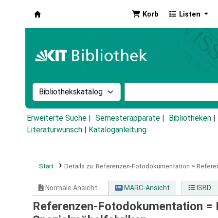
Korb
Listen
Koha
Suche im Katalog nach:
Stichwortsuche im Ka
Erweiterte Suche
Semesterapparate
Bibliotheken
Literaturwunsch
|
Kataloganleitung
Start
Details zu:
Referenzen-Fotodokumentation =
Refere
Normale Ansicht
MARC-Ansicht
ISBD
Referenzen-Fotodokumentation = 