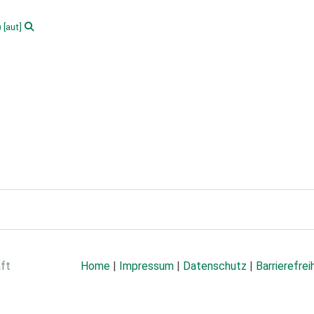
)
[aut]
aft
Home
|
Impressum
|
Datenschutz
|
Barrierefrei