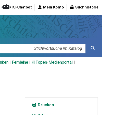
KI-Chatbot
Mein Konto
Suchhistorie
nken
|
Fernleihe
|
KITopen-Medienportal
|
Drucken