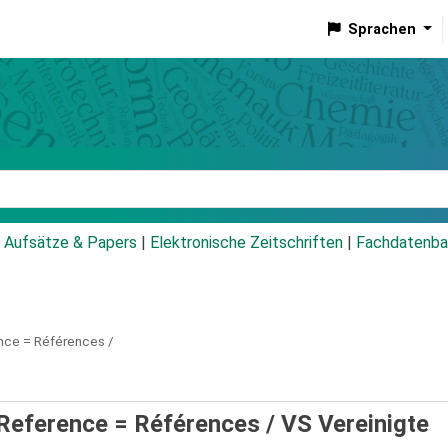
Sprachen
talog
Aufsätze & Papers
|
Elektronische Zeitschriften
|
Fachdatenba
nce = Références /
Reference = Références /
VS Vereinigte