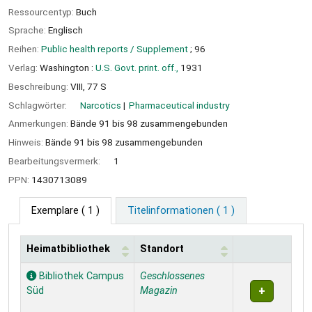
Ressourcentyp:
Buch
Sprache:
Englisch
Reihen:
Public health reports / Supplement
; 96
Verlag:
Washington :
U.S. Govt. print. off.,
1931
Beschreibung:
VIII, 77 S
Schlagwörter:
Narcotics
Pharmaceutical industry
Anmerkungen:
Bände 91 bis 98 zusammengebunden
Hinweis:
Bände 91 bis 98 zusammengebunden
Bearbeitungsvermerk:
1
PPN:
1430713089
Exemplare
( 1 )
Titelinformationen ( 1 )
Heimatbibliothek
Standort
Exemplare
Bibliothek Campus
Geschlossenes
Süd
Magazin