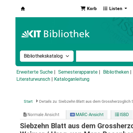
Korb
Listen
Koha
Suche im Katalog nach:
Stichwortsuche im Ka
Erweiterte Suche
Semesterapparate
Bibliotheken
Literaturwunsch
|
Kataloganleitung
Start
Details zu:
Siebzehn Blatt aus dem Grossherzoglich 
Normale Ansicht
MARC-Ansicht
ISBD
Siebzehn Blatt aus dem Grossherzo