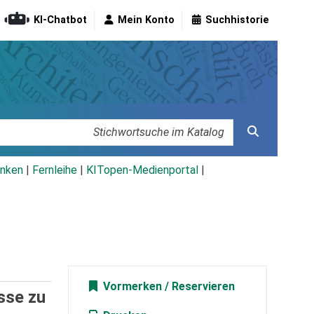
KI-Chatbot
Mein Konto
Suchhistorie
nken
|
Fernleihe
|
KITopen-Medienportal
|
Vormerken
sse zu