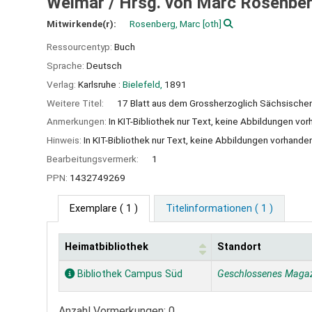
Weimar /
Hrsg. von Marc Rosenbe
Mitwirkende(r):
Rosenberg, Marc
[oth]
Ressourcentyp:
Buch
Sprache:
Deutsch
Verlag:
Karlsruhe :
Bielefeld,
1891
Weitere Titel:
17 Blatt aus dem Grossherzoglich Sächsische
Anmerkungen:
In KIT-Bibliothek nur Text, keine Abbildungen vo
Hinweis:
In KIT-Bibliothek nur Text, keine Abbildungen vorhande
Bearbeitungsvermerk:
1
PPN:
1432749269
Exemplare
( 1 )
Titelinformationen ( 1 )
Heimatbibliothek
Standort
Exemplare
Bibliothek Campus Süd
Geschlossenes Maga
Anzahl Vormerkungen: 0