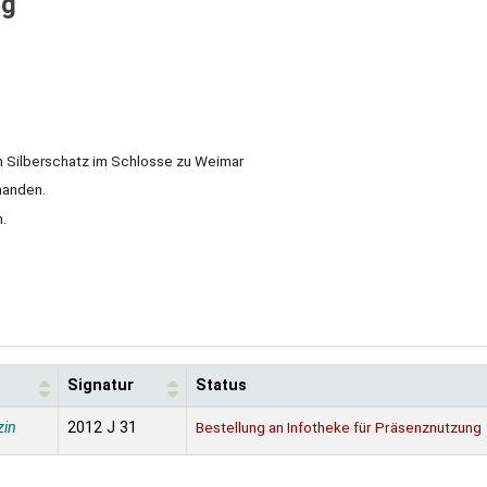
rg
n Silberschatz im Schlosse zu Weimar
rhanden.
n.
Signatur
Status
zin
2012 J 31
Bestellung an Infotheke für Präsenznutzung