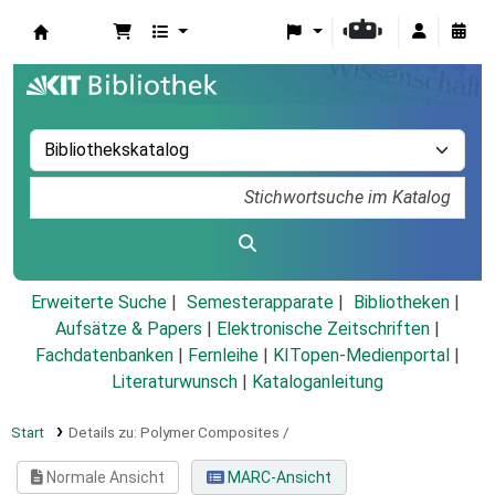
Koha
Erweiterte Suche
Semesterapparate
Bibliotheken
Aufsätze & Papers
|
Elektronische Zeitschriften
|
Fachdatenbanken
|
Fernleihe
|
KITopen-Medienportal
|
Literaturwunsch
|
Kataloganleitung
Start
Details zu:
Polymer Composites /
Normale Ansicht
MARC-Ansicht