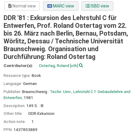
Normal view
MARC view
ISBD view
DDR '81 : Exkursion des Lehrstuhl C für
Entwerfen, Prof. Roland Ostertag vom 22.
bis 26. März nach Berlin, Bernau, Potsdam,
Wörlitz, Dessau /
Technische Universität
Braunschweig. Organisation und
Durchführung: Roland Ostertag
Contributor(s):
Ostertag, Roland
[oth]
Resource type:
Book
Language:
German
Publisher:
Braunschweig :
Techn. Univ., Lehrstuhl C f. Gebäudelehre und
Entwerfen,
1981
Description:
149 S. : Ill
Other title:
DDR-Exkursion
Action note:
1
PPN:
1437853889