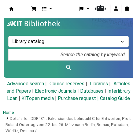
Koha online
Advanced search
Course reserves
Libraries
Articles
and Papers
|
Electronic Journals
|
Databases
|
Interlibrary
Loan
|
KITopen media
|
Purchase request |
Catalog Guide
Home
Details for:
DDR '81 :
Exkursion des Lehrstuhl C für Entwerfen, Prof.
Roland Ostertag vom 22. bis 26. März nach Berlin, Bernau, Potsdam,
Wörlitz, Dessau /