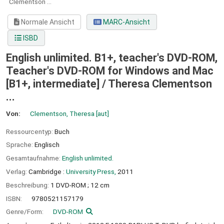
Clementson ...
Normale Ansicht
MARC-Ansicht
ISBD
English unlimited. B1+, teacher's DVD-ROM,
Teacher's DVD-ROM for Windows and Mac
[B1+, intermediate] / Theresa Clementson
...
Von:
Clementson, Theresa
[aut]
Ressourcentyp:
Buch
Sprache:
Englisch
Gesamtaufnahme:
English unlimited.
Verlag:
Cambridge :
University Press,
2011
Beschreibung:
1 DVD-ROM ; 12 cm
ISBN:
9780521157179
Genre/Form:
DVD-ROM