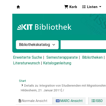
Korb
Listen
Koha
Suche im Katalog nach:
Stichwortsuche im Ka
Erweiterte Suche
Semesterapparate
Bibliotheken
Literaturwunsch
|
Kataloganleitung
Start
Details zu:
Integration von Studierenden mit Migrationshi
Hildesheim, 21. Januar 2011] /
Normale Ansicht
MARC-Ansicht
ISBD