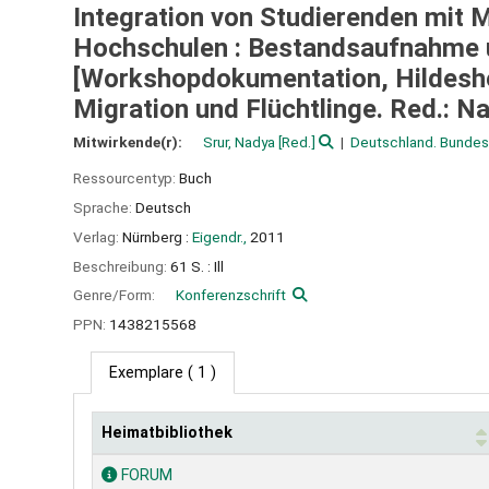
Integration von Studierenden mit 
Hochschulen : Bestandsaufnahme 
[Workshopdokumentation, Hildeshe
Migration und Flüchtlinge. Red.: N
Mitwirkende(r):
Srur, Nadya
[Red.]
Deutschland. Bundesa
Ressourcentyp:
Buch
Sprache:
Deutsch
Verlag:
Nürnberg :
Eigendr.,
2011
Beschreibung:
61 S. : Ill
Genre/Form:
Konferenzschrift
PPN:
1438215568
Exemplare
( 1 )
Heimatbibliothek
Exemplare
FORUM