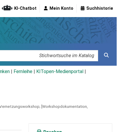
KI-Chatbot
Mein Konto
Suchhistorie
nken
|
Fernleihe
|
KITopen-Medienportal
|
 Vernetzungsworkshop; [Workshopdokumentation,