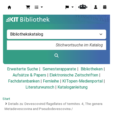
Koha
Erweiterte Suche
Semesterapparate
Bibliotheken
Aufsätze & Papers
|
Elektronische Zeitschriften
|
Fachdatenbanken
|
Fernleihe
|
KITopen-Medienportal
|
Literaturwunsch
|
Kataloganleitung
Start
Details zu:
Devescovinid flagellates of termites.
4,
The genera
Metadevescovina and Pseudodevescovina /