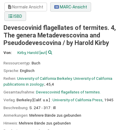
Normale Ansicht
MARC-Ansicht
ISBD
Devescovinid flagellates of termites. 4,
The genera Metadevescovina and
Pseudodevescovina /
by Harold Kirby
Von:
Kirby, Harold
[aut]
Ressourcentyp:
Buch
Sprache:
Englisch
Reihen:
University of California Berkeley. University of California
publications in zoology
; 45,4
Gesamtaufnahme:
Devescovinid flagellates of termites.
Verlag:
Berkeley [Calif. u.a.] :
University of California Press,
1945
Beschreibung:
S. 247 - 317 : Ill
Anmerkungen:
Mehrere Bände zus.gebunden
Hinweis:
Mehrere Bände zus.gebunden