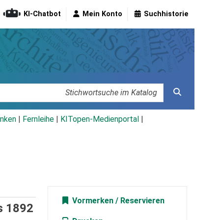
KI-Chatbot
Mein Konto
Suchhistorie
nken
|
Fernleihe
|
KITopen-Medienportal
|
Vormerken
s 1892