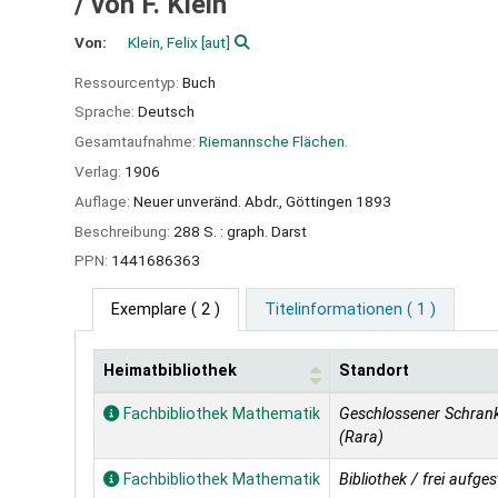
/
von F. Klein
Von:
Klein, Felix
[aut]
Ressourcentyp:
Buch
Sprache:
Deutsch
Gesamtaufnahme:
Riemannsche Flächen.
Verlag:
1906
Auflage:
Neuer unveränd. Abdr., Göttingen 1893
Beschreibung:
288 S. : graph. Darst
PPN:
1441686363
Exemplare
( 2 )
Titelinformationen ( 1 )
Heimatbibliothek
Standort
Exemplare
Fachbibliothek Mathematik
Geschlossener Schran
(Rara)
Fachbibliothek Mathematik
Bibliothek / frei aufgest