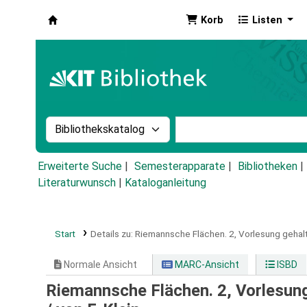
Korb
Listen
Koha
Suche im Katalog nach:
Stichwortsuche im Ka
Erweiterte Suche
Semesterapparate
Bibliotheken
Literaturwunsch
|
Kataloganleitung
Start
Details zu:
Riemannsche Flächen.
2,
Vorlesung geha
Normale Ansicht
MARC-Ansicht
ISBD
Riemannsche Flächen. 2, Vorlesu