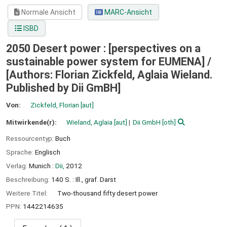
Normale Ansicht
MARC-Ansicht
ISBD
2050 Desert power : [perspectives on a
sustainable power system for EUMENA] /
[Authors: Florian Zickfeld, Aglaia Wieland.
Published by Dii GmBH]
Von:
Zickfeld, Florian
[aut]
Mitwirkende(r):
Wieland, Aglaia
[aut]
Dii GmbH
[oth]
Ressourcentyp:
Buch
Sprache:
Englisch
Verlag:
Munich :
Dii,
2012
Beschreibung:
140 S. : Ill., graf. Darst
Weitere Titel:
Two-thousand fifty desert power
PPN:
1442214635