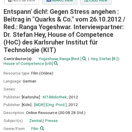
Normal view
MARC view
ISBD view
Entspann' dich!: Gegen Stress angehen :
Beitrag in "Quarks & Co." vom 26.10.2012 /
Red.: Ranga Yogeshwar. Interviewpartner:
Dr. Stefan Hey, House of Competence
(HoC) des Karlsruher Institut für
Technologie (KIT)
Contributor(s):
Yogeshwar, Ranga
[Red.]
Hey, Stefan
[Ill.]
House of Competence
[oth]
Resource type:
Film (Online)
Language:
German
Series:
Publisher:
[Karlsruhe] :
KIT-Bibliothek,
2012
Publisher:
[Köln] :
[WDR] [Orig.-Prod.],
2012
Description:
Online-Ressource (00:08:28 Std.)
Subject(s):
Zentral
Presse
Genre/Form:
Film