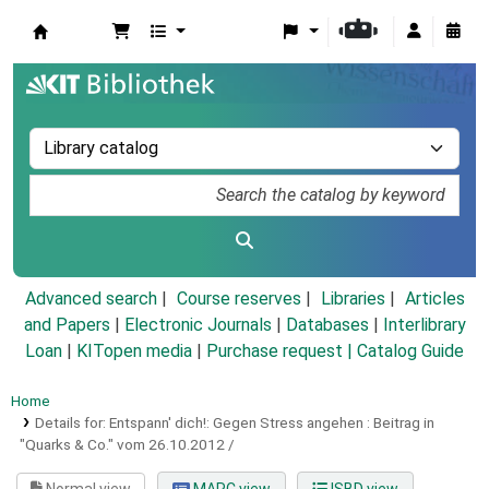
Koha online
Advanced search
Course reserves
Libraries
Articles
and Papers
|
Electronic Journals
|
Databases
|
Interlibrary
Loan
|
KITopen media
|
Purchase request |
Catalog Guide
Home
Details for:
Entspann' dich!: Gegen Stress angehen :
Beitrag in
"Quarks & Co." vom 26.10.2012 /