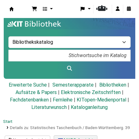
Koha
Erweiterte Suche
Semesterapparate
Bibliotheken
Aufsätze & Papers
|
Elektronische Zeitschriften
|
Fachdatenbanken
|
Fernleihe
|
KITopen-Medienportal
|
Literaturwunsch
|
Kataloganleitung
Start
Details zu:
Statistisches Taschenbuch / Baden-Württemberg.
39