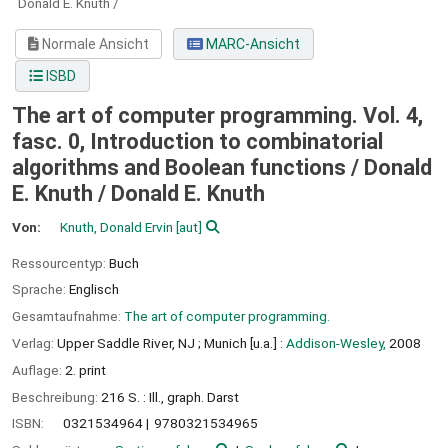
Donald E. Knuth /
Normale Ansicht
MARC-Ansicht
ISBD
The art of computer programming. Vol. 4,
fasc. 0, Introduction to combinatorial
algorithms and Boolean functions / Donald
E. Knuth /
Donald E. Knuth
Von:
Knuth, Donald Ervin
[aut]
Ressourcentyp:
Buch
Sprache:
Englisch
Gesamtaufnahme:
The art of computer programming.
Verlag:
Upper Saddle River, NJ ;
Munich [u.a.] :
Addison-Wesley,
2008
Auflage:
2. print
Beschreibung:
216 S. : Ill., graph. Darst
ISBN:
0321534964
9780321534965