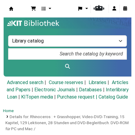
Koha online
Advanced search
Course reserves
Libraries
Articles
and Papers
|
Electronic Journals
|
Databases
|
Interlibrary
Loan
|
KITopen media
|
Purchase request |
Catalog Guide
Home
Details for:
Rhinoceros :
+ Grasshopper; Video-DVD-Training; 15
Kapitel, 129 Lektionen, 28 Stunden und DVD-Begleitbuch. DVD-ROM
für PC und Mac /