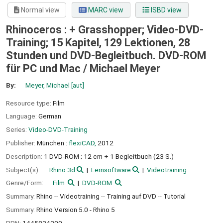
Normal view
MARC view
ISBD view
Rhinoceros : + Grasshopper; Video-DVD-
Training; 15 Kapitel, 129 Lektionen, 28
Stunden und DVD-Begleitbuch. DVD-ROM
für PC und Mac /
Michael Meyer
By:
Meyer, Michael
[aut]
Resource type:
Film
Language:
German
Series:
Video-DVD-Training
Publisher:
München :
flexiCAD,
2012
Description:
1 DVD-ROM ; 12 cm + 1 Begleitbuch (23 S.)
Subject(s):
Rhino 3d
Lernsoftware
Videotraining
Genre/Form:
Film
DVD-ROM
Summary:
Rhino -- Videotraining -- Training auf DVD -- Tutorial
Summary:
Rhino Version 5.0 - Rhino 5
PPN:
1445834200