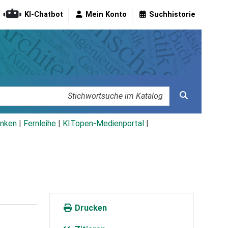
KI-Chatbot
Mein Konto
Suchhistorie
nken
|
Fernleihe
|
KITopen-Medienportal
|
Drucken