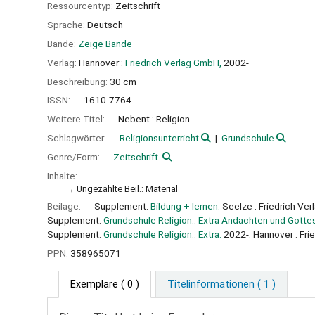
Ressourcentyp:
Zeitschrift
Sprache:
Deutsch
Bände:
Zeige Bände
Verlag:
Hannover :
Friedrich Verlag GmbH,
2002-
Beschreibung:
30 cm
ISSN:
1610-7764
Weitere Titel:
Nebent.: Religion
Schlagwörter:
Religionsunterricht
Grundschule
Genre/Form:
Zeitschrift
Inhalte:
Ungezählte Beil.: Material
Beilage:
Supplement:
Bildung + lernen.
Seelze : Friedrich Ve
Supplement:
Grundschule Religion:. Extra Andachten und Gotte
Supplement:
Grundschule Religion:. Extra.
2022-. Hannover : Fri
PPN:
358965071
Exemplare
( 0 )
Titelinformationen ( 1 )