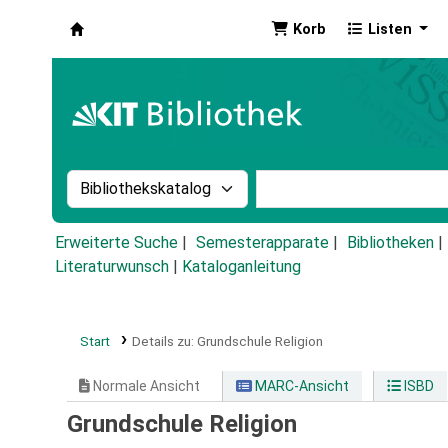
Korb
Listen
Koha
Suche im Katalog nach:
Stichwortsuche im Ka
Erweiterte Suche
Semesterapparate
Bibliotheken
Literaturwunsch
|
Kataloganleitung
Start
Details zu:
Grundschule Religion
Normale Ansicht
MARC-Ansicht
ISBD
Grundschule Religion