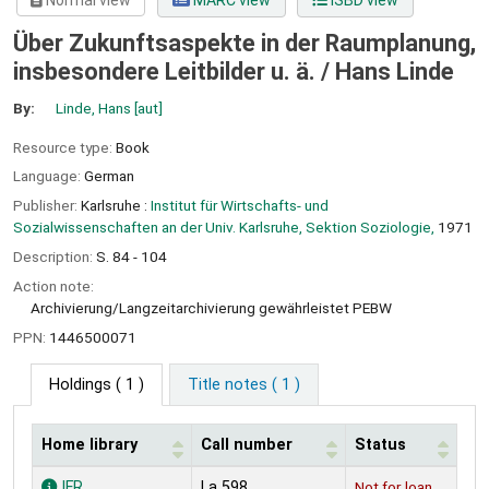
Normal view
MARC view
ISBD view
Über Zukunftsaspekte in der Raumplanung,
insbesondere Leitbilder u. ä. /
Hans Linde
By:
Linde, Hans
[aut]
Resource type:
Book
Language:
German
Publisher:
Karlsruhe :
Institut für Wirtschafts- und
Sozialwissenschaften an der Univ. Karlsruhe, Sektion Soziologie,
1971
Description:
S. 84 - 104
Action note:
Archivierung/Langzeitarchivierung gewährleistet PEBW
PPN:
1446500071
Holdings
( 1 )
Title notes ( 1 )
Home library
Call number
Status
Holdings
IFR
La 598
Not for loan