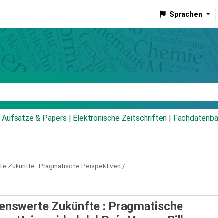
Sprachen
talog
Aufsätze & Papers
|
Elektronische Zeitschriften
|
Fachdatenba
te Zukünfte :
Pragmatische Perspektiven /
henswerte Zukünfte : Pragmatische