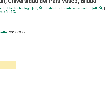
n, Universidad del País Vasco, Bilbao
Institut für Technologie
[oth]
Institut für Literaturwissenschaft
[oth]
rale
[oth]
ünfte
; 2012.09.27