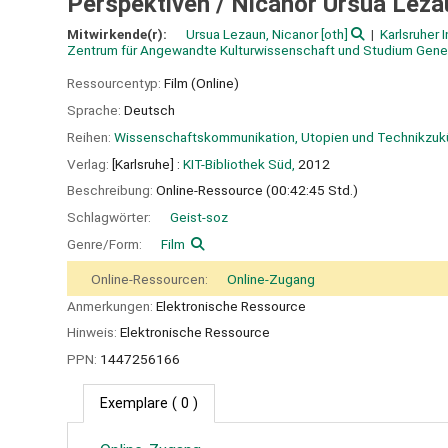
Perspektiven /
Nicanor Ursua Lezau
Mitwirkende(r):
Ursua Lezaun, Nicanor
[oth]
Karlsruher 
Zentrum für Angewandte Kulturwissenschaft und Studium Gene
Ressourcentyp:
Film (Online)
Sprache:
Deutsch
Reihen:
Wissenschaftskommunikation, Utopien und Technikzuk
Verlag:
[Karlsruhe] :
KIT-Bibliothek Süd,
2012
Beschreibung:
Online-Ressource (00:42:45 Std.)
Schlagwörter:
Geist-soz
Genre/Form:
Film
Online-Ressourcen:
Online-Zugang
Anmerkungen:
Elektronische Ressource
Hinweis:
Elektronische Ressource
PPN:
1447256166
Exemplare
( 0 )