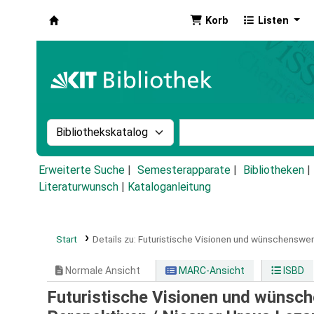
Korb
Listen
Koha
Suche im Katalog nach:
Stichwortsuche im Ka
Erweiterte Suche
Semesterapparate
Bibliotheken
Literaturwunsch
|
Kataloganleitung
Start
Details zu:
Futuristische Visionen und wünschenswer
Normale Ansicht
MARC-Ansicht
ISBD
Futuristische Visionen und wünsc