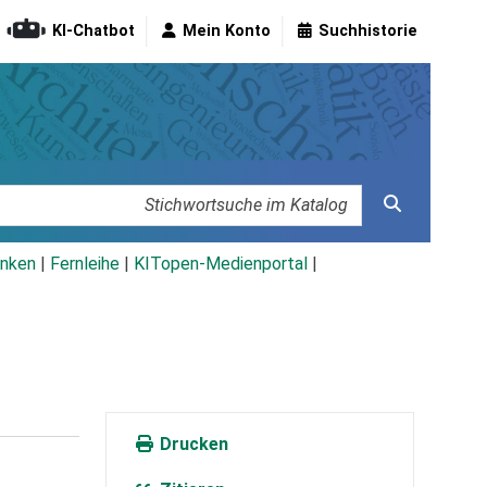
KI-Chatbot
Mein Konto
Suchhistorie
nken
|
Fernleihe
|
KITopen-Medienportal
|
Drucken