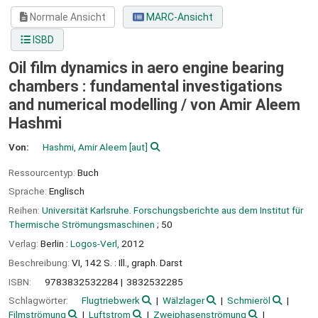
Normale Ansicht
MARC-Ansicht
ISBD
Oil film dynamics in aero engine bearing
chambers : fundamental investigations
and numerical modelling /
von Amir Aleem
Hashmi
Von:
Hashmi, Amir Aleem
[aut]
Ressourcentyp:
Buch
Sprache:
Englisch
Reihen:
Universität Karlsruhe. Forschungsberichte aus dem Institut für
Thermische Strömungsmaschinen
; 50
Verlag:
Berlin :
Logos-Verl,
2012
Beschreibung:
VI, 142 S. : Ill., graph. Darst
ISBN:
9783832532284
3832532285
Schlagwörter:
Flugtriebwerk
Wälzlager
Schmieröl
Filmströmung
Luftstrom
Zweiphasenströmung