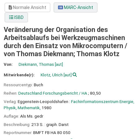
Normale Ansicht
MARC-Ansicht
ISBD
Veränderung der Organisation des
Arbeitsablaufs bei Werkzeugmaschinen
durch den Einsatz von Mikrocomputern /
von Thomas Diekmann; Thomas Klotz
Von:
Diekmann, Thomas
[aut]
Mitwirkende(r):
Klotz, Ulrich
[aut]
Ressourcentyp:
Buch
Reihen:
Deutschland Forschungsbericht / HA
; 80,50
Verlag:
Eggenstein-Leopoldshafen :
Fachinformationszentrum Energie,
Physik, Mathematik,
1980
Auflage:
Als Ms. gedr
Beschreibung:
213 S. : graph. Darst
Reportnummer:
BMFT FB HA 80 050