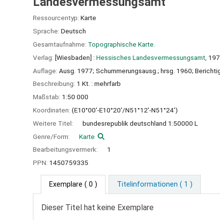
Landesvermessungsamt
Ressourcentyp:
Karte
Sprache:
Deutsch
Gesamtaufnahme:
Topographische Karte.
Verlag:
[Wiesbaden] :
Hessisches Landesvermessungsamt,
197
Auflage:
Ausg. 1977; Schummerungsausg.; hrsg. 1960; Bericht
Beschreibung:
1 Kt. : mehrfarb
Maßstab:
1:50 000
Koordinaten:
(E10°00'-E10°20'/N51°12'-N51°24')
Weitere Titel:
bundesrepublik deutschland 1:50000 L
Genre/Form:
Karte
Bearbeitungsvermerk:
1
PPN:
1450759335
Exemplare
( 0 )
Titelinformationen ( 1 )
Dieser Titel hat keine Exemplare