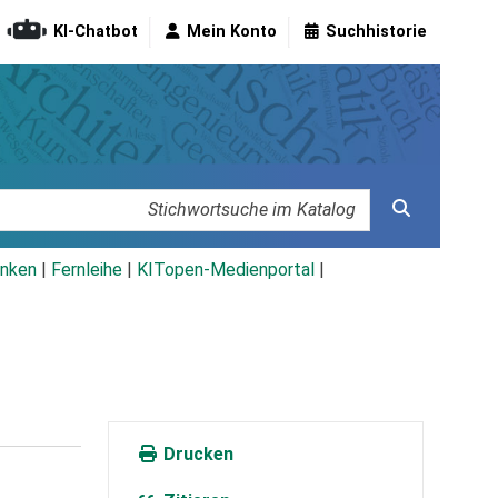
KI-Chatbot
Mein Konto
Suchhistorie
nken
|
Fernleihe
|
KITopen-Medienportal
|
Drucken