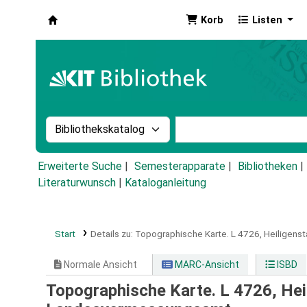
Korb
Listen
Koha
Suche im Katalog nach:
Stichwortsuche im Ka
Erweiterte Suche
Semesterapparate
Bibliotheken
Literaturwunsch
|
Kataloganleitung
Start
Details zu:
Topographische Karte.
L 4726,
Heiligenst
Normale Ansicht
MARC-Ansicht
ISBD
Topographische Karte. L 4726, Hei