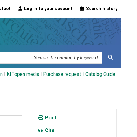
atbot
Log in to your account
Search history
an
|
KITopen media
|
Purchase request |
Catalog Guide
Print
Cite