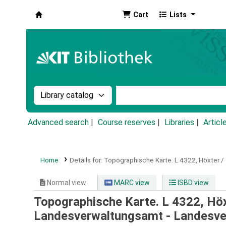
Cart
Lists
Koha online
Search the catalog by:
Search the catalog by k
Advanced search
Course reserves
Libraries
Articl
Home
Details for:
Topographische Karte.
L 4322,
Höxter /
Normal view
MARC view
ISBD view
Topographische Karte. L 4322, Hö
Landesverwaltungsamt - Landesv