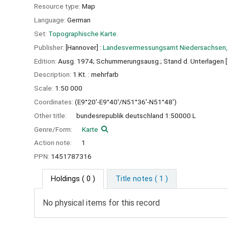
Resource type:
Map
Language:
German
Set:
Topographische Karte.
Publisher:
[Hannover] :
Landesvermessungsamt Niedersachsen,
Edition:
Ausg. 1974; Schummerungsausg.; Stand d. Unterlagen 
Description:
1 Kt. : mehrfarb
Scale:
1:50 000
Coordinates:
(E9°20'-E9°40'/N51°36'-N51°48')
Other title:
bundesrepublik deutschland 1:50000 L
Genre/Form:
Karte
Action note:
1
PPN:
1451787316
Holdings
( 0 )
Title notes ( 1 )
No physical items for this record