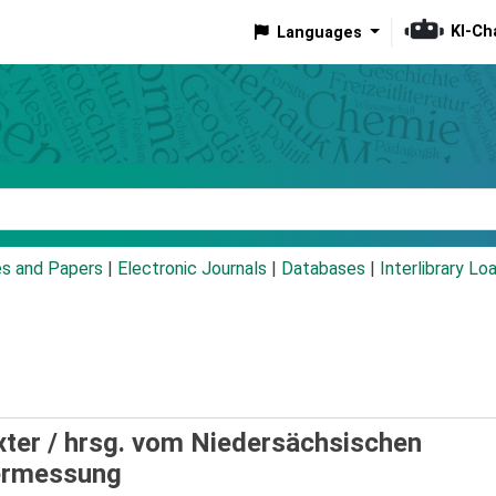
KI-Ch
Languages
eyword
es and Papers
|
Electronic Journals
|
Databases
|
Interlibrary Lo
xter /
hrsg. vom Niedersächsischen
ermessung