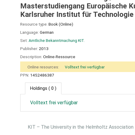
Masterstudiengang Europäische Ku
Karlsruher Institut für Technologie
Resource type:
Book (Online)
Language:
German
Set:
Amtliche Bekanntmachung KIT.
Publisher:
2013
Description:
Online-Ressource
Online resources:
Volltext frei verfügbar
PPN:
1452486387
Holdings
( 0 )
Volltext frei verfügbar
KIT – The University in the Helmholtz Association