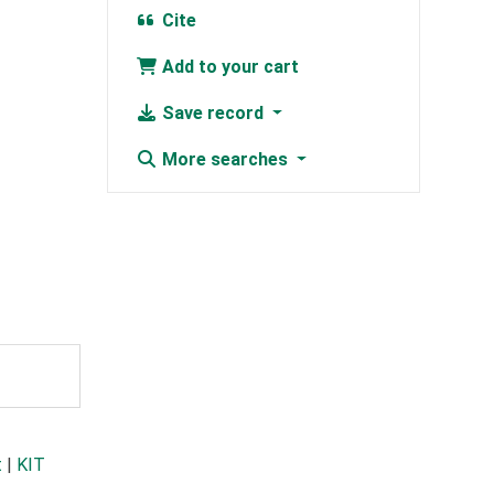
Cite
Add to your cart
Save record
More searches
t
|
KIT