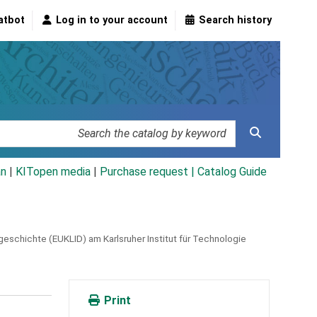
atbot
Log in to your account
Search history
an
|
KITopen media
|
Purchase request |
Catalog Guide
schichte (EUKLID) am Karlsruher Institut für Technologie
Print