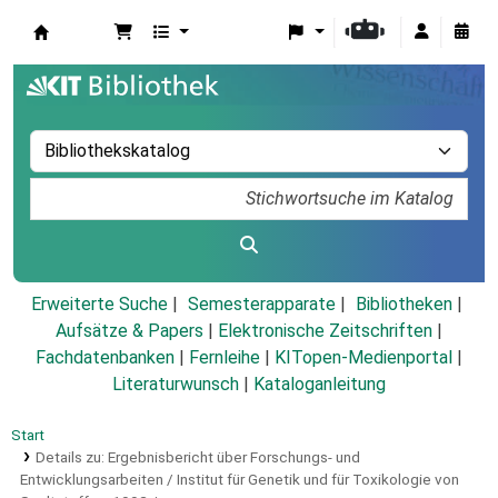
Koha
Erweiterte Suche
Semesterapparate
Bibliotheken
Aufsätze & Papers
|
Elektronische Zeitschriften
|
Fachdatenbanken
|
Fernleihe
|
KITopen-Medienportal
|
Literaturwunsch
|
Kataloganleitung
Start
Details zu:
Ergebnisbericht über Forschungs- und
Entwicklungsarbeiten / Institut für Genetik und für Toxikologie von