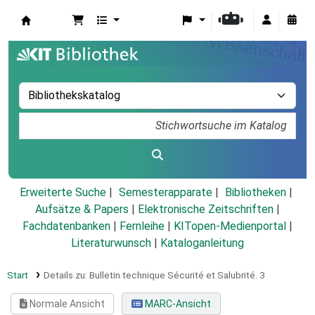
Koha
Erweiterte Suche
Semesterapparate
Bibliotheken
Aufsätze & Papers
|
Elektronische Zeitschriften
|
Fachdatenbanken
|
Fernleihe
|
KITopen-Medienportal
|
Literaturwunsch
|
Kataloganleitung
Start
Details zu:
Bulletin technique Sécurité et Salubrité.
3
Normale Ansicht
MARC-Ansicht