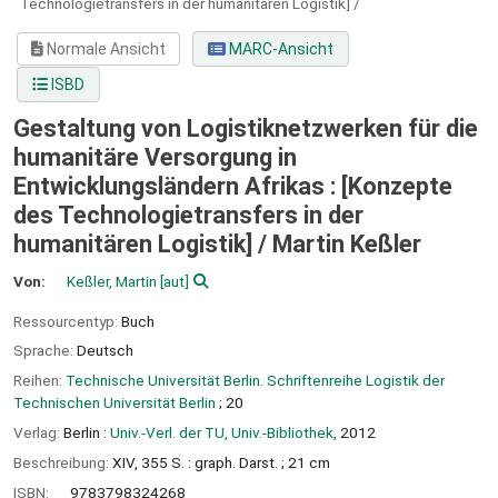
Technologietransfers in der humanitären Logistik] /
Normale Ansicht
MARC-Ansicht
ISBD
Gestaltung von Logistiknetzwerken für die
humanitäre Versorgung in
Entwicklungsländern Afrikas : [Konzepte
des Technologietransfers in der
humanitären Logistik] /
Martin Keßler
Von:
Keßler, Martin
[aut]
Ressourcentyp:
Buch
Sprache:
Deutsch
Reihen:
Technische Universität Berlin. Schriftenreihe Logistik der
Technischen Universität Berlin
; 20
Verlag:
Berlin :
Univ.-Verl. der TU, Univ.-Bibliothek,
2012
Beschreibung:
XIV, 355 S. : graph. Darst. ; 21 cm
ISBN:
9783798324268