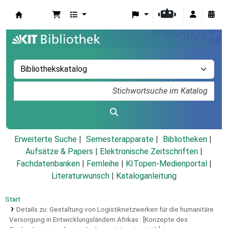
Koha
Erweiterte Suche
Semesterapparate
Bibliotheken
Aufsätze & Papers
|
Elektronische Zeitschriften
|
Fachdatenbanken
|
Fernleihe
|
KITopen-Medienportal
|
Literaturwunsch
|
Kataloganleitung
Start
Details zu:
Gestaltung von Logistiknetzwerken für die humanitäre
Versorgung in Entwicklungsländern Afrikas :
[Konzepte des