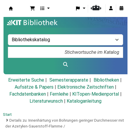
Koha
Erweiterte Suche
Semesterapparate
Bibliotheken
Aufsätze & Papers
|
Elektronische Zeitschriften
|
Fachdatenbanken
|
Fernleihe
|
KITopen-Medienportal
|
Literaturwunsch
|
Kataloganleitung
Start
Details zu:
Innenhärtung von Bohrungen geringer Durchmesser mit
der Azetylen-Sauerstoff-Flamme /