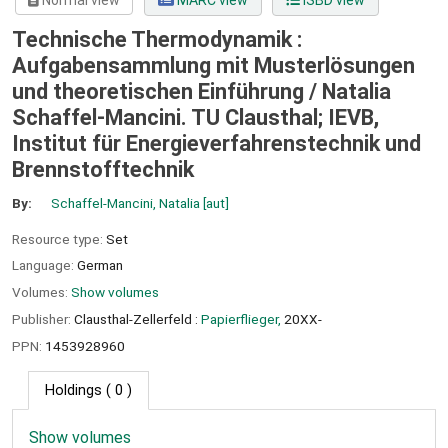
Normal view
MARC view
ISBD view
Technische Thermodynamik :
Aufgabensammlung mit Musterlösungen
und theoretischen Einführung /
Natalia
Schaffel-Mancini. TU Clausthal; IEVB,
Institut für Energieverfahrenstechnik und
Brennstofftechnik
By:
Schaffel-Mancini, Natalia
[aut]
Resource type:
Set
Language:
German
Volumes:
Show volumes
Publisher:
Clausthal-Zellerfeld :
Papierflieger,
20XX-
PPN:
1453928960
Holdings
( 0 )
Show volumes