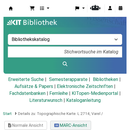
Koha
Erweiterte Suche
Semesterapparate
Bibliotheken
Aufsätze & Papers
|
Elektronische Zeitschriften
|
Fachdatenbanken
|
Fernleihe
|
KITopen-Medienportal
|
Literaturwunsch
|
Kataloganleitung
Start
Details zu:
Topographische Karte.
L 2714,
Varel /
Normale Ansicht
MARC-Ansicht