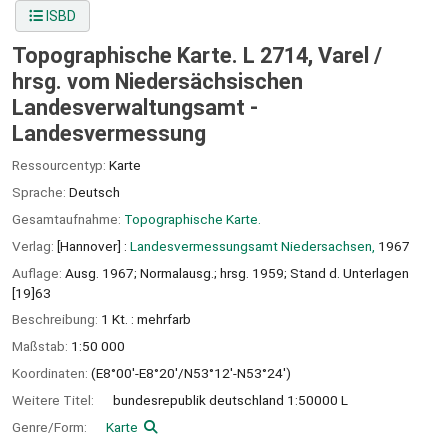
ISBD
Topographische Karte. L 2714, Varel /
hrsg. vom Niedersächsischen
Landesverwaltungsamt -
Landesvermessung
Ressourcentyp:
Karte
Sprache:
Deutsch
Gesamtaufnahme:
Topographische Karte.
Verlag:
[Hannover] :
Landesvermessungsamt Niedersachsen,
1967
Auflage:
Ausg. 1967; Normalausg.; hrsg. 1959; Stand d. Unterlagen
[19]63
Beschreibung:
1 Kt. : mehrfarb
Maßstab:
1:50 000
Koordinaten:
(E8°00'-E8°20'/N53°12'-N53°24')
Weitere Titel:
bundesrepublik deutschland 1:50000 L
Genre/Form:
Karte