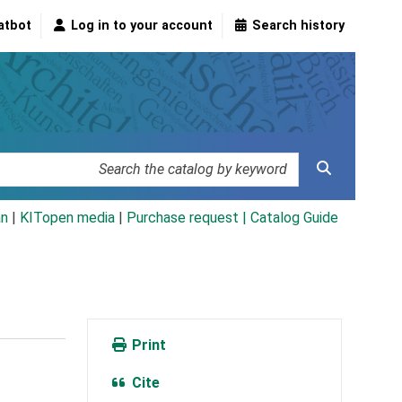
atbot
Log in to your account
Search history
an
|
KITopen media
|
Purchase request |
Catalog Guide
Print
Cite