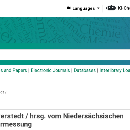
KI-Ch
Languages
eyword
es and Papers
|
Electronic Journals
|
Databases
|
Interlibrary Lo
dt /
erstedt /
hrsg. vom Niedersächsischen
ermessung