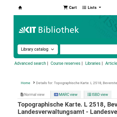
Cart
Lists
Koha online
Search the catalog by:
Search the catalog by k
Advanced search
Course reserves
Libraries
Articl
Home
Details for:
Topographische Karte.
L 2518,
Beverste
Normal view
MARC view
ISBD view
Topographische Karte. L 2518, Bev
Landesverwaltungsamt - Landesv