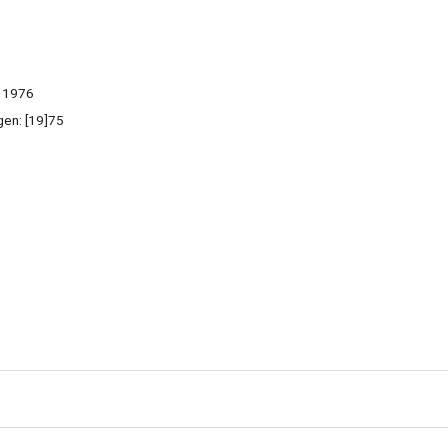
1976
gen: [19]75