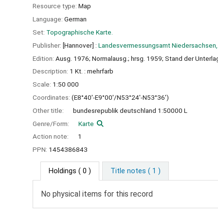
Resource type:
Map
Language:
German
Set:
Topographische Karte.
Publisher:
[Hannover] :
Landesvermessungsamt Niedersachsen,
Edition:
Ausg. 1976; Normalausg.; hrsg. 1959; Stand der Unterla
Description:
1 Kt. : mehrfarb
Scale:
1:50 000
Coordinates:
(E8°40'-E9°00'/N53°24'-N53°36')
Other title:
bundesrepublik deutschland 1:50000 L
Genre/Form:
Karte
Action note:
1
PPN:
1454386843
Holdings
( 0 )
Title notes ( 1 )
No physical items for this record