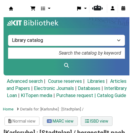
Koha online
Advanced search
Course reserves
Libraries
Articles
and Papers
|
Electronic Journals
|
Databases
|
Interlibrary
Loan
|
KITopen media
|
Purchase request |
Catalog Guide
Home
Details for:
[Karlsruhe] :
[Stadtplan] /
Normal view
MARC view
ISBD view
[Karlsruhe] : [Stadtplan] /
hergestellt nach