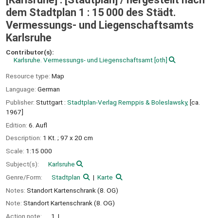
dem Stadtplan 1 : 15 000 des Städt.
Vermessungs- und Liegenschaftsamts
Karlsruhe
Contributor(s):
Karlsruhe. Vermessungs- und Liegenschaftsamt
[oth]
Resource type:
Map
Language:
German
Publisher:
Stuttgart :
Stadtplan-Verlag Remppis & Boleslawsky,
[ca.
1967]
Edition:
6. Aufl
Description:
1 Kt. ; 97 x 20 cm
Scale:
1:15 000
Subject(s):
Karlsruhe
Genre/Form:
Stadtplan
Karte
Notes:
Standort Kartenschrank (8. OG)
Note:
Standort Kartenschrank (8. OG)
Action note:
1