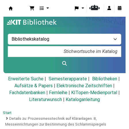
Koha
Erweiterte Suche
Semesterapparate
Bibliotheken
Aufsätze & Papers
|
Elektronische Zeitschriften
|
Fachdatenbanken
|
Fernleihe
|
KITopen-Medienportal
|
Literaturwunsch
|
Kataloganleitung
Start
Details zu:
Prozessmesstechnik auf Kläranlagen.
8,
Messeinrichtungen zur Bestimmung des Schlammspiegels